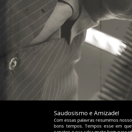
Saudosismo e Amizade!
prazer, somos o
Com essas palavras resumimos nosso
bons tempos. Tempos esse em que m
sapatos e sua calça muito bem passada