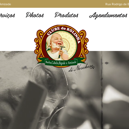
e Amizade
Rua Rodrigo de B
rviços
Photos
Produtos
Agendamentos