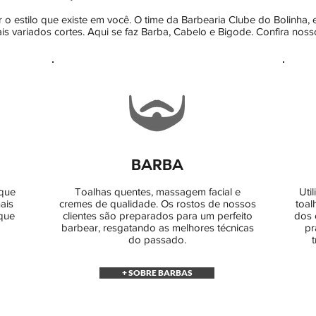
r o estilo que existe em você. O time da Barbearia Clube do Bolinha, 
s variados cortes. Aqui se faz Barba, Cabelo e Bigode. Confira noss
BARBA
 que
Toalhas quentes, massagem facial e
Uti
ais
cremes de qualidade. Os rostos de nossos
toal
 que
clientes são preparados para um perfeito
dos 
barbear, resgatando as melhores técnicas
pr
do passado.
+ SOBRE BARBAS